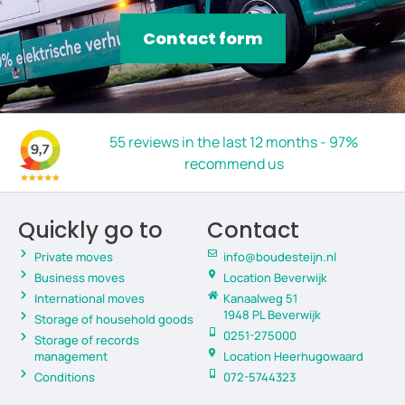
Contact form
55 reviews in the last 12 months - 97%
recommend us
Quickly go to
Contact
Private moves
info@boudesteijn.nl
Business moves
Location Beverwijk
International moves
Kanaalweg 51
1948 PL Beverwijk
Storage of household goods
0251-275000
Storage of records
management
Location Heerhugowaard
Conditions
072-5744323