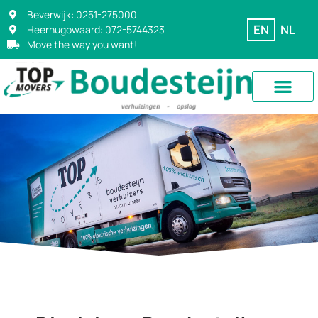
Beverwijk: 0251-275000
EN
NL
Heerhugowaard: 072-5744323
Move the way you want!
Disclaim
er