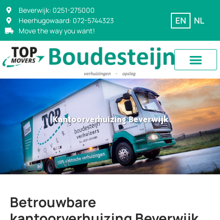
Beverwijk: 0251-275000
EN
NL
Heerhugowaard: 072-5744323
Move the way you want!
Kantoorverhuizing Beverwijk
Betrouwbare
kantoorverhuizing Beverwijk