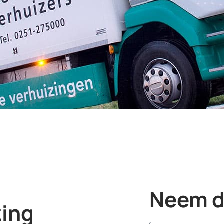
Neem di
zing