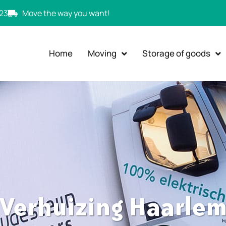
23
Move the way you want!
Home
Moving
Storage of goods
Verhuizing Haarle