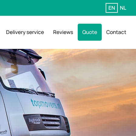
EN
NL
Delivery service
Reviews
Quote
Contact
m