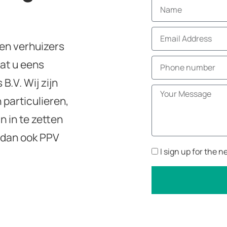
ren verhuizers
aat u eens
B.V. Wij zijn
n particulieren,
n in te zetten
n dan ook PPV
I sign up for the n