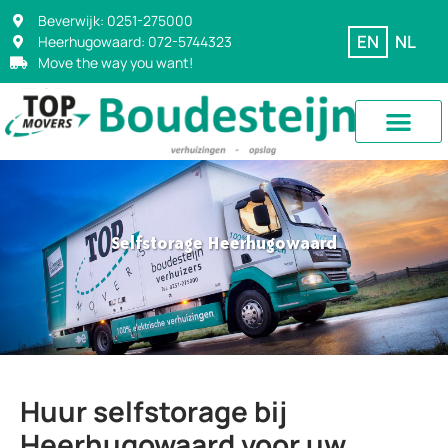
Beverwijk: 0251-275000
EN
NL
Heerhugowaard: 072-5744323
Move the way you want!
Selfstorage Heerhugowaard
Huur selfstorage bij
Heerhugowaard voor uw