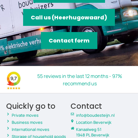
Call us (Heerhugowaard)
Contact form
55 reviews in the last 12 months - 97%
recommend us
Quickly go to
Contact
Private moves
info@boudesteijn.nl
Business moves
Location Beverwijk
International moves
Kanaalweg 51
1948 PL Beverwijk
Storage of household goods