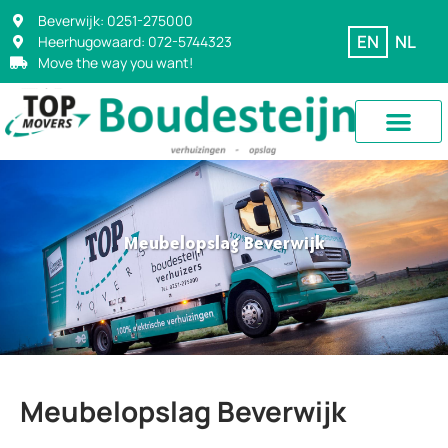
Beverwijk: 0251-275000
EN
NL
Heerhugowaard: 072-5744323
Move the way you want!
Meubelopslag Beverwijk
Meubelopslag Beverwijk