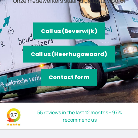
Onze medewerkers staan u graag te woord!
Call us (Beverwijk)
Call us (Heerhugowaard)
Contact form
55 reviews in the last 12 months - 97%
recommend us