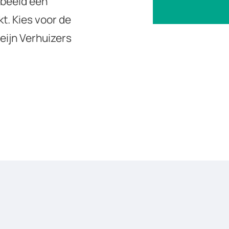
rbeeld een
t. Kies voor de
eijn Verhuizers