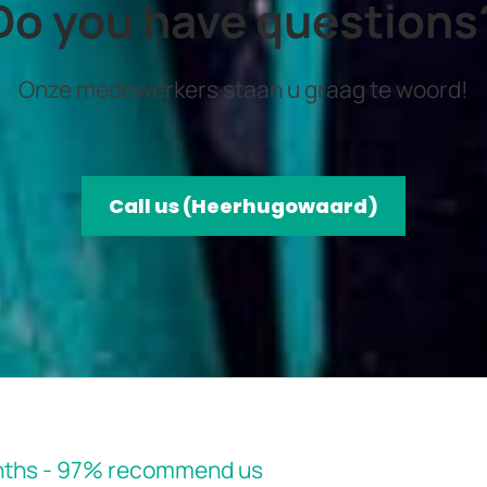
Do you have questions
Onze medewerkers staan u graag te woord!
Call us (Heerhugowaard)
months - 97% recommend us