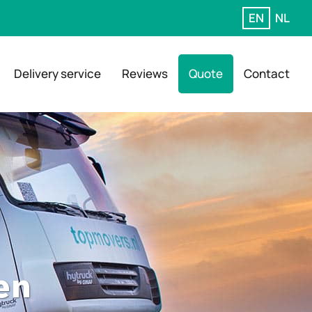
EN
NL
Delivery service
Reviews
Quote
Contact
en