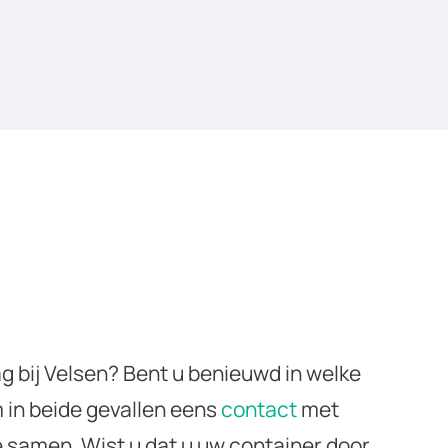
g bij Velsen? Bent u benieuwd in welke
in beide gevallen eens
contact
met
e samen. Wist u dat u uw container door