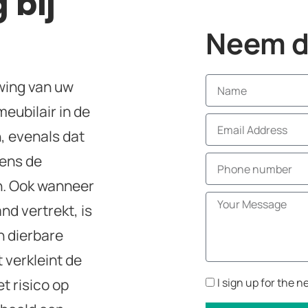
 bij
Neem di
wing van uw
meubilair in de
, evenals dat
dens de
. Ook wanneer
nd vertrekt, is
n dierbare
t verkleint de
t risico op
I sign up for the n