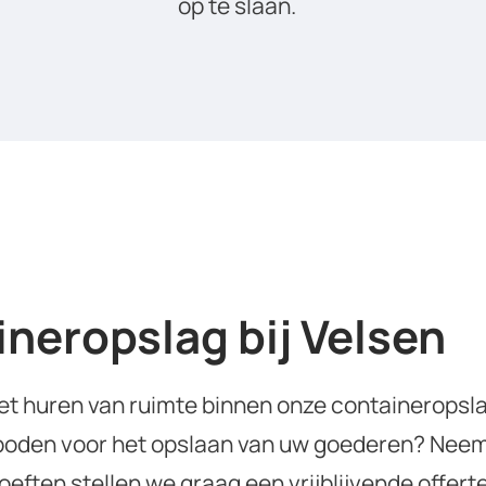
op te slaan.
ineropslag bij Velsen
et huren van ruimte binnen onze containeropsla
oden voor het opslaan van uw goederen? Neem 
eften stellen we graag een vrijblijvende offert