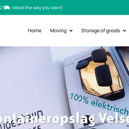
23
Move the way you want!
Home
Moving
Storage of goods
ontaineropslag Vels