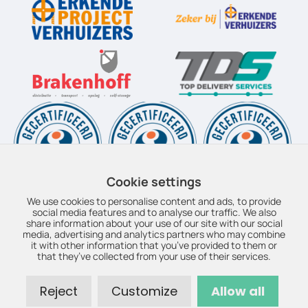
Cookie settings
We use cookies to personalise content and ads, to provide
social media features and to analyse our traffic. We also
share information about your use of our site with our social
© Copyright 2026 – Boudesteijn Top Movers – Realisatie door:
media, advertising and analytics partners who may combine
it with other information that you’ve provided to them or
SiteOnline
–
Privacyverklaring
–
Disclaimer
–
Duurzaamheid
–
that they’ve collected from your use of their services.
EPV
–
OEV
–
Sitemap
Brakenhoff Verhuizingen bv / Boudesteijn Top Movers • KvK
Reject
Customize
Allow all
69872678 • BTW NL8580.46.611.B01