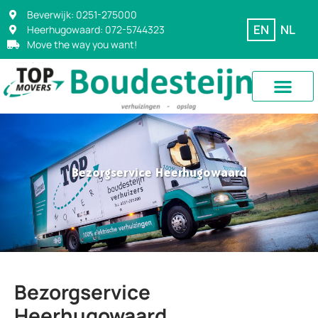
Beverwijk: 0251-275000
EN
NL
Heerhugowaard: 072-5744323
Move the way you want!
Bezorgservice Heerhugowaard
Bezorgservice
Heerhugowaard