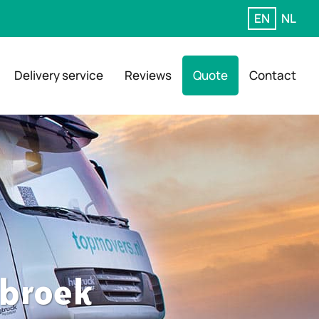
EN
NL
Delivery service
Reviews
Quote
Contact
rbroek