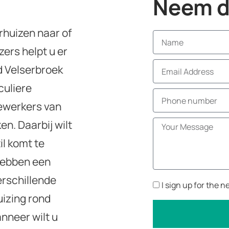
Neem di
erhuizen naar of
ers helpt u er
nd Velserbroek
culiere
dewerkers van
n. Daarbij wilt
il komt te
 hebben een
erschillende
I sign up for the n
uizing rond
nneer wilt u