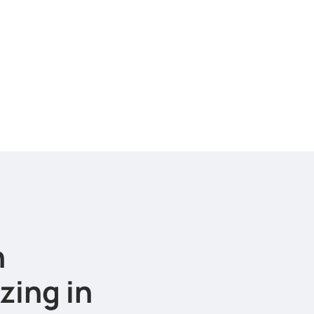
n
zing in