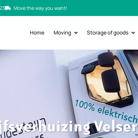
23
Move the way you want!
Home
Moving
Storage of goods
jfsverhuizing Velse