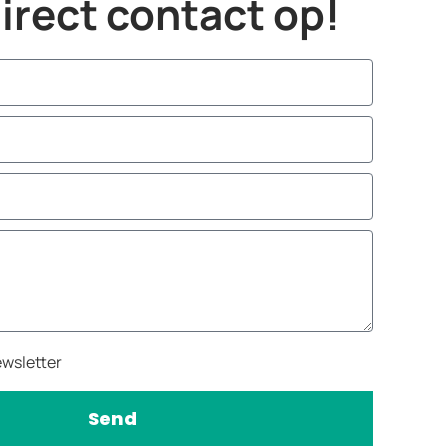
rect contact op!
ewsletter
Send