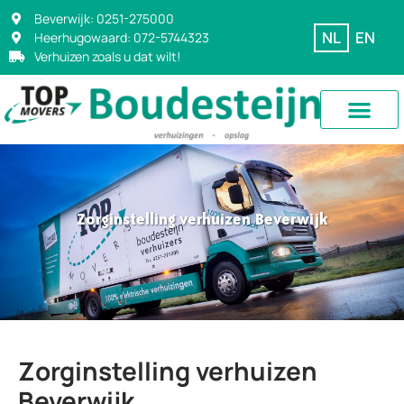
Beverwijk: 0251-275000
NL
EN
Heerhugowaard: 072-5744323
Verhuizen zoals u dat wilt!
Zorginstelling verhuizen Beverwijk
Zorginstelling verhuizen
Beverwijk