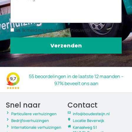
Ja, ik meld mij aan voor de nieuwsbrief
Verzenden
55 beoordelingen in de laatste 12 maanden –
97% beveelt ons aan
Snel naar
Contact
Particuliere verhuizingen
info@boudesteijn.nl
Bedrijfsverhuizingen
Locatie Beverwijk
Internationale verhuizingen
Kanaalweg 51