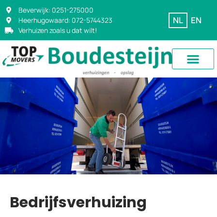
Beverwijk: 0251-275000
NL
EN
Heerhugowaard: 072-5744323
Verhuizen zoals u dat wilt!
Professionele
Bedrijfsverhuizing
bedrijfsverhuizingen