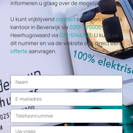
informeren u graag over de mogelijkheden.
U kunt vrijblijvend
contact
opnemen met ons
kantoor in Beverwijk via
0251-275000
of
Heerhugowaard via
072-5744323
. U kunt via
dit nummer en via de website ook direct een
offerte
aanvragen.