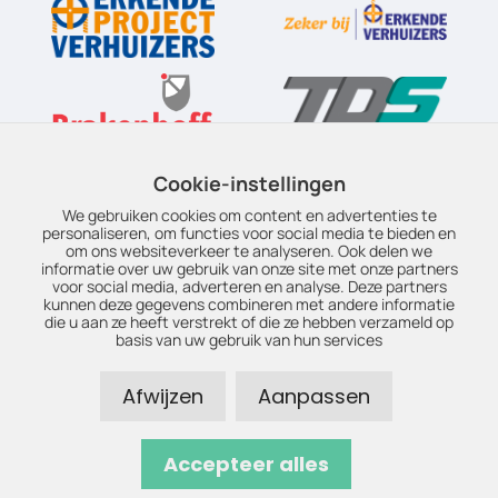
Cookie-instellingen
We gebruiken cookies om content en advertenties te
personaliseren, om functies voor social media te bieden en
om ons websiteverkeer te analyseren. Ook delen we
informatie over uw gebruik van onze site met onze partners
voor social media, adverteren en analyse. Deze partners
kunnen deze gegevens combineren met andere informatie
die u aan ze heeft verstrekt of die ze hebben verzameld op
basis van uw gebruik van hun services
© Copyright 2026 – Boudesteijn Top Movers – Realisatie door:
Afwijzen
Aanpassen
SiteOnline
–
Privacyverklaring
–
Disclaimer
–
Duurzaamheid
–
EPV
–
OEV
–
Sitemap
Brakenhoff Verhuizingen bv / Boudesteijn Top Movers • KvK
Accepteer alles
69872678 • BTW NL8580.46.611.B01