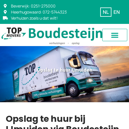
Beverwijk: 0251-275000
NL
EN
Heerhugowaard: 072-5744323
Verhuizen zoals u dat wilt!
Opslag te huur IJmuiden
Opslag te huur bij