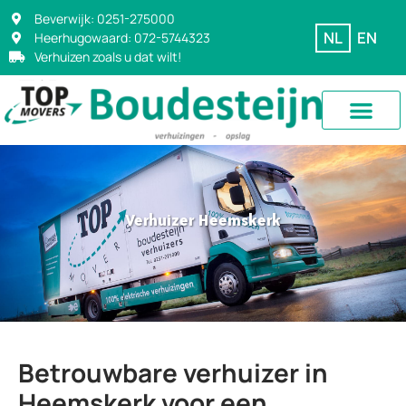
Beverwijk: 0251-275000
NL
EN
Heerhugowaard: 072-5744323
Verhuizen zoals u dat wilt!
Verhuizer Heemskerk
Betrouwbare verhuizer in
Heemskerk voor een