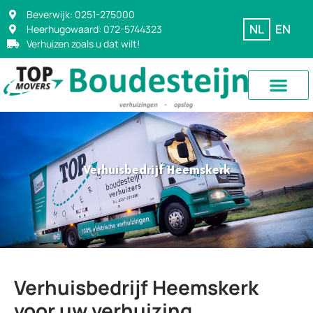
Beverwijk: 0251-275000
NL
EN
Heerhugowaard: 072-5744323
Verhuizen zoals u dat wilt!
Verhuisbedrijf Heemskerk
Verhuisbedrijf Heemskerk
voor uw verhuizing