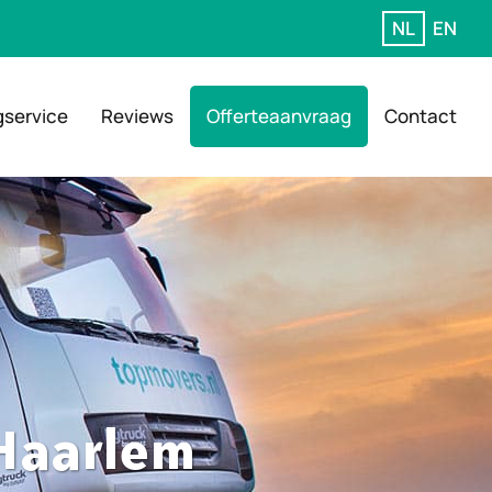
NL
EN
gservice
Reviews
Offerteaanvraag
Contact
 Haarlem