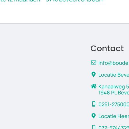
Contact
info@boudes
Locatie Beve
Kanaalweg 5
1948 PL Beve
0251-27500
Locatie He
072-574432