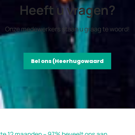
Heeft u vragen?
Onze medewerkers staan u graag te woord!
Bel ons (Heerhugowaard
tste 12 maanden – 97% beveelt ons aan