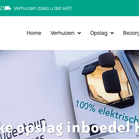
23
Verhuizen zoals u dat wilt!
Home
Verhuizen
Opslag
Bezor
jke opslag inboedel