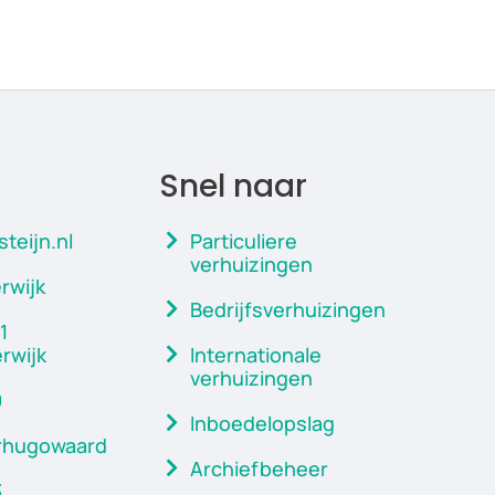
Snel naar
teijn.nl
Particuliere
verhuizingen
rwijk
Bedrijfsverhuizingen
1
rwijk
Internationale
verhuizingen
0
Inboedelopslag
erhugowaard
Archiefbeheer
3