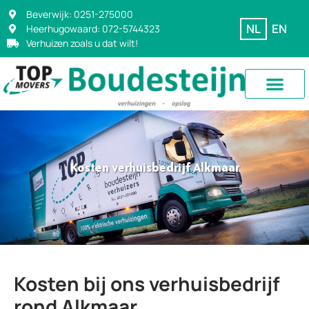
Beverwijk: 0251-275000
NL
EN
Heerhugowaard: 072-5744323
Verhuizen zoals u dat wilt!
Kosten verhuisbedrijf Alkmaar
Kosten bij ons verhuisbedrijf
rond Alkmaar