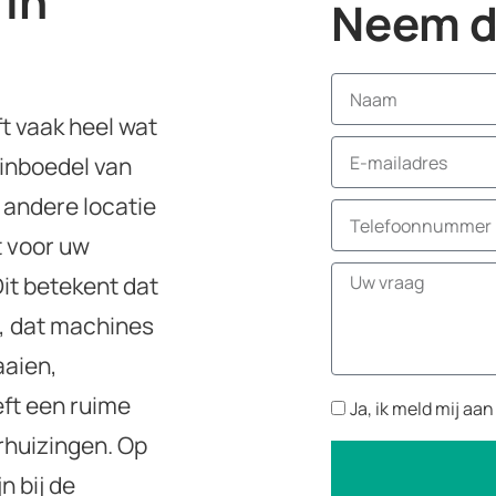
 in
Neem di
t vaak heel wat
 inboedel van
 andere locatie
t voor uw
it betekent dat
n, dat machines
aaien,
eft een ruime
Ja, ik meld mij aa
erhuizingen. Op
n bij de