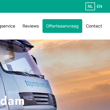
NL
EN
gservice
Reviews
Offerteaanvraag
Contact
andam