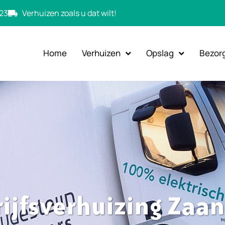
23
Verhuizen zoals u dat wilt!
Home
Verhuizen
Opslag
Bezor
ijfsverhuizing Za