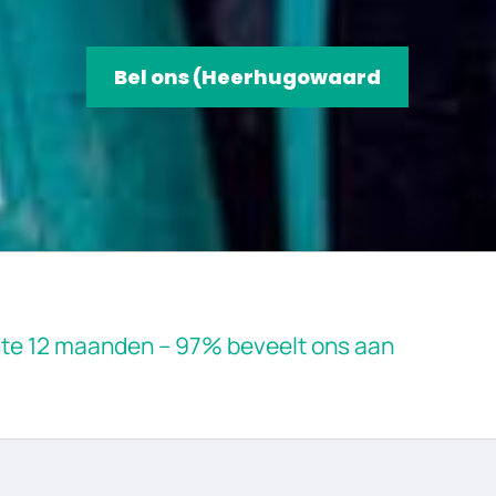
Bel ons (Heerhugowaard
tste 12 maanden – 97% beveelt ons aan