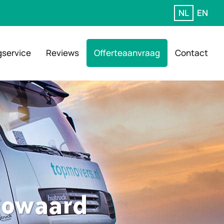
NL
EN
gservice
Reviews
Offerteaanvraag
Contact
ugowaard