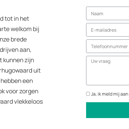
 tot in het
arte welkom bij
onze brede
drijven aan,
t kunnen zijn
erhugowaard uit
j hebben een
ok voor zorgen
Ja, ik meld mij aa
aard vlekkeloos