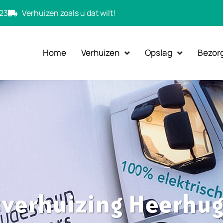
23
Verhuizen zoals u dat wilt!
Home
Verhuizen
Opslag
Bezor
sverhuizing Heerh