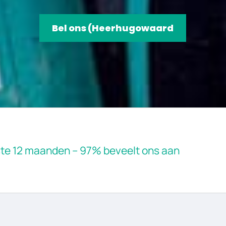
Bel ons (Heerhugowaard
tste 12 maanden – 97% beveelt ons aan