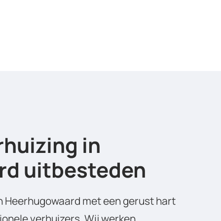
rhuizing in
d uitbesteden
 in Heerhugowaard met een gerust hart
ionele verhuizers. Wij werken