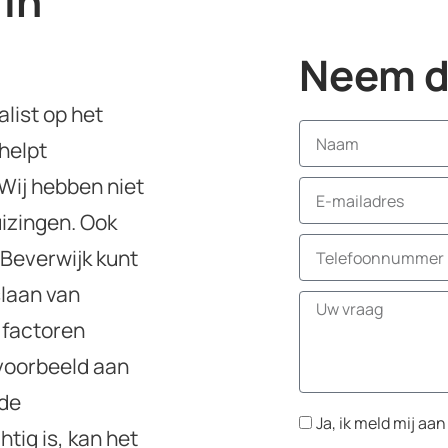
 in
Neem di
list op het
helpt
 Wij hebben niet
uizingen. Ook
 Beverwijk kunt
slaan van
 factoren
voorbeeld aan
 de
Ja, ik meld mij aa
tig is, kan het