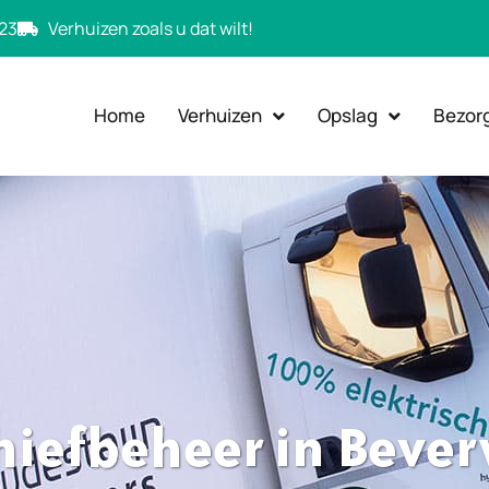
23
Verhuizen zoals u dat wilt!
Home
Verhuizen
Opslag
Bezor
hiefbeheer in Bever