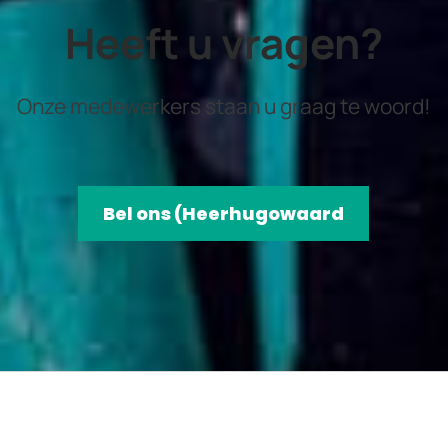
Heeft u vragen?
Onze medewerkers staan u graag te woord!
Bel ons (Heerhugowaard