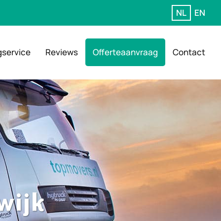
NL
EN
gservice
Reviews
Offerteaanvraag
Contact
wijk